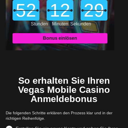
52
12
29
Stunden
Minuten
Sekunden
Bonus einlösen
So erhalten Sie Ihren
Vegas Mobile Casino
Anmeldebonus
Die folgenden Schritte erklären den Prozess klar und in der
richtigen Reihenfolge.