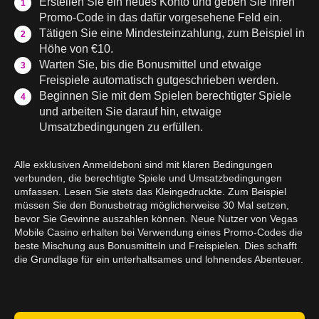
Erstellen Sie ein neues Konto und geben Sie Ihren
Promo-Code in das dafür vorgesehene Feld ein.
Tätigen Sie eine Mindesteinzahlung, zum Beispiel in
Höhe von €10.
Warten Sie, bis die Bonusmittel und etwaige
Freispiele automatisch gutgeschrieben werden.
Beginnen Sie mit dem Spielen berechtigter Spiele
und arbeiten Sie darauf hin, etwaige
Umsatzbedingungen zu erfüllen.
Alle exklusiven Anmeldeboni sind mit klaren Bedingungen
verbunden, die berechtigte Spiele und Umsatzbedingungen
umfassen. Lesen Sie stets das Kleingedruckte. Zum Beispiel
müssen Sie den Bonusbetrag möglicherweise 30 Mal setzen,
bevor Sie Gewinne auszahlen können. Neue Nutzer von Vegas
Mobile Casino erhalten bei Verwendung eines Promo-Codes die
beste Mischung aus Bonusmitteln und Freispielen. Dies schafft
die Grundlage für ein unterhaltsames und lohnendes Abenteuer.