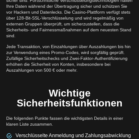
sicher sind. Fortschrittliche Verschlüsselungstechnologien halten
Ihre Daten während der Übertragung sicher und schützen Sie
vor Hackern und Datenlecks. Die Casino-Plattform verfügt stets
über 128-Bit-SSL-Verschlüsselung und wird regelmäßig von
externen Gruppen überprüft, um sicherzustellen, dass die
Sicherheits- und Fairnessmaßnahmen auf dem neuesten Stand
sind.
Jede Transaktion, von Einzahlungen über Auszahlungen bis hin
zur Verwendung eines Promo-Codes, wird sorgfältig geprüft.
Zufällige Sicherheitschecks und Zwei-Faktor-Authentifizierung
erhöhen die Sicherheit von Konten, insbesondere bei
Auszahlungen von 500 € oder mehr.
Wichtige
Sicherheitsfunktionen
Die folgenden Punkte fassen die wichtigsten Details in einer
klaren Liste zusammen.
Verschlüsselte Anmeldung und Zahlungsabwicklung