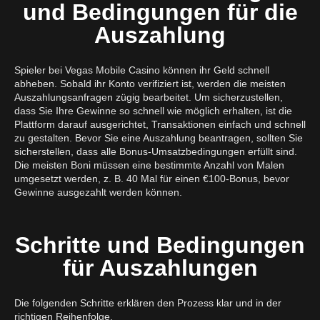
und Bedingungen für die
Auszahlung
Spieler bei Vegas Mobile Casino können ihr Geld schnell
abheben. Sobald ihr Konto verifiziert ist, werden die meisten
Auszahlungsanfragen zügig bearbeitet. Um sicherzustellen,
dass Sie Ihre Gewinne so schnell wie möglich erhalten, ist die
Plattform darauf ausgerichtet, Transaktionen einfach und schnell
zu gestalten. Bevor Sie eine Auszahlung beantragen, sollten Sie
sicherstellen, dass alle Bonus-Umsatzbedingungen erfüllt sind.
Die meisten Boni müssen eine bestimmte Anzahl von Malen
umgesetzt werden, z. B. 40 Mal für einen €100-Bonus, bevor
Gewinne ausgezahlt werden können.
Schritte und Bedingungen
für Auszahlungen
Die folgenden Schritte erklären den Prozess klar und in der
richtigen Reihenfolge.