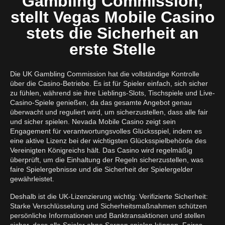
Gambling Commission,
stellt Vegas Mobile Casino
stets die Sicherheit an
erste Stelle
Die UK Gambling Commission hat die vollständige Kontrolle
über die Casino-Betriebe. Es ist für Spieler einfach, sich sicher
zu fühlen, während sie ihre Lieblings-Slots, Tischspiele und Live-
Casino-Spiele genießen, da das gesamte Angebot genau
überwacht und reguliert wird, um sicherzustellen, dass alle fair
und sicher spielen. Nevada Mobile Casino zeigt sein
Engagement für verantwortungsvolles Glücksspiel, indem es
eine aktive Lizenz bei der wichtigsten Glücksspielbehörde des
Vereinigten Königreichs hält. Das Casino wird regelmäßig
überprüft, um die Einhaltung der Regeln sicherzustellen, was
faire Spielergebnisse und die Sicherheit der Spielergelder
gewährleistet.
Deshalb ist die UK-Lizenzierung wichtig: Verifizierte Sicherheit:
Starke Verschlüsselung und Sicherheitsmaßnahmen schützen
persönliche Informationen und Banktransaktionen und stellen