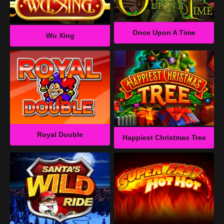
Once Upon A Time
Wu Xing
Royal Double
Happiest Christmas Tree