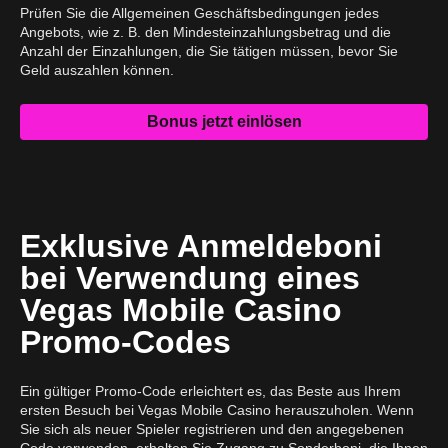
Prüfen Sie die Allgemeinen Geschäftsbedingungen jedes
Angebots, wie z. B. den Mindesteinzahlungsbetrag und die
Anzahl der Einzahlungen, die Sie tätigen müssen, bevor Sie
Geld auszahlen können.
Bonus jetzt einlösen
Exklusive Anmeldeboni
bei Verwendung eines
Vegas Mobile Casino
Promo-Codes
Ein gültiger Promo-Code erleichtert es, das Beste aus Ihrem
ersten Besuch bei Vegas Mobile Casino herauszuholen. Wenn
Sie sich als neuer Spieler registrieren und den angegebenen