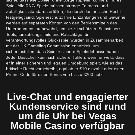
sicher, dass alle Spieler ohne Sorgen spielen können. Faires
Spiel: Alle RNG-Spiele müssen strenge Fairness- und
Zufälligkeitsstandards erfüllen, die durch das britische Recht
festgelegt sind. Spielerschutz: Ihre Einzahlungen und Gewinne
werden auf separaten Konten von den Betriebsmitteln des
Unternehmens aufbewahrt, um sie zu schützen. Selbstsperr-
Tools, Einzahlungslimits und Ratschläge für
verantwortungsvolles Glücksspiel wurden in Zusammenarbeit
mit der UK Gambling Commission entwickelt, um
sicherzustellen, dass Spieler sichere Spielerlebnisse haben.
Jeder Besucher kann sich sicherer fühlen, wenn er weiß, dass
er in einer sicheren und legalen Umgebung spielt, wie es das
britische Recht vorschreibt, egal ob er £10 einzahlt oder einen
Promo-Code für einen Bonus von bis zu £200 nutzt.
Live-Chat und engagierter
Kundenservice sind rund
um die Uhr bei Vegas
Mobile Casino verfügbar