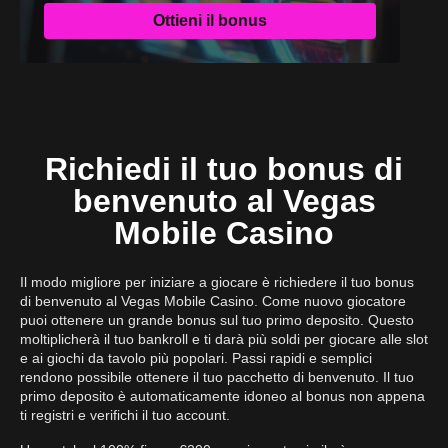
Ottieni il bonus
Richiedi il tuo bonus di
benvenuto al Vegas
Mobile Casino
Il modo migliore per iniziare a giocare è richiedere il tuo bonus
di benvenuto al Vegas Mobile Casino. Come nuovo giocatore
puoi ottenere un grande bonus sul tuo primo deposito. Questo
moltiplicherà il tuo bankroll e ti darà più soldi per giocare alle slot
e ai giochi da tavolo più popolari. Passi rapidi e semplici
rendono possibile ottenere il tuo pacchetto di benvenuto. Il tuo
primo deposito è automaticamente idoneo al bonus non appena
ti registri e verifichi il tuo account.