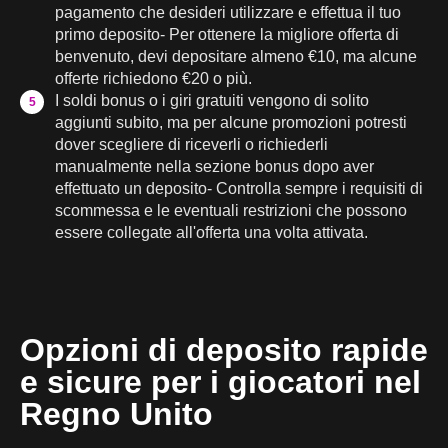
pagamento che desideri utilizzare e effettua il tuo
primo deposito- Per ottenere la migliore offerta di
benvenuto, devi depositare almeno €10, ma alcune
offerte richiedono €20 o più.
I soldi bonus o i giri gratuiti vengono di solito
aggiunti subito, ma per alcune promozioni potresti
dover scegliere di riceverli o richiederli
manualmente nella sezione bonus dopo aver
effettuato un deposito- Controlla sempre i requisiti di
scommessa e le eventuali restrizioni che possono
essere collegate all'offerta una volta attivata.
Opzioni di deposito rapide
e sicure per i giocatori nel
Regno Unito