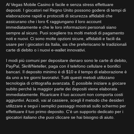
Al Vegas Mobile Casino è facile e senza stress effettuare
depositi. I giocatori nel Regno Unito possono godere di tempi di
elaborazione rapidi e protocolli di sicurezza affidabili che
assicurano che i loro € raggiungano il loro account
immediatamente e che le loro informazioni personali siano
sempre al sicuro. Puoi scegliere tra molti metodi di pagamento
noti e nuovi. Ci sono molte opzioni sicure, affidabili e facili da
usare per i giocatori da Italia, sia che preferiscano le tradizionali
carte di debito o i nuovi e-wallet innovativi.
I modi più comuni per depositare denaro sono le carte di debito,
PayPal, Skrill/Neteller, paga con il telefono cellulare e bonifici
bancari. Il deposito minimo è di $10 e il tempo di elaborazione è
da uno a tre giorni lavorativi. Tutti questi metodi utilizzano
tecnologia di crittografia avanzata. È possibile iniziare a giocare
subito perché la maggior parte dei depositi viene elaborata
immediatamente. Ricaricare il tuo account non comporta costi
aggiuntivi. Accedi, vai al cassiere, scegli il metodo che desideri
utilizzare e segui i semplici passaggi mostrati sullo schermo per
effettuare il tuo primo deposito. C'è un supporto dedicato per i
giocatori italiano che puoi cliccare se hai bisogno di aiuto.