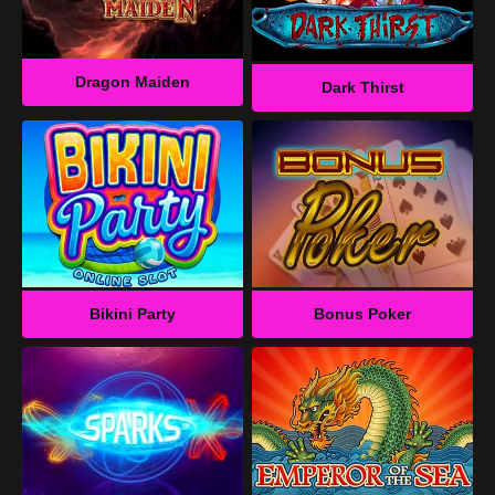
Dragon Maiden
Dark Thirst
Bikini Party
Bonus Poker