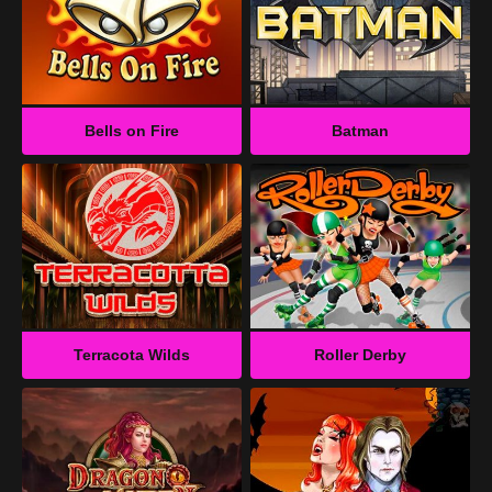
Bells on Fire
Batman
Terracota Wilds
Roller Derby