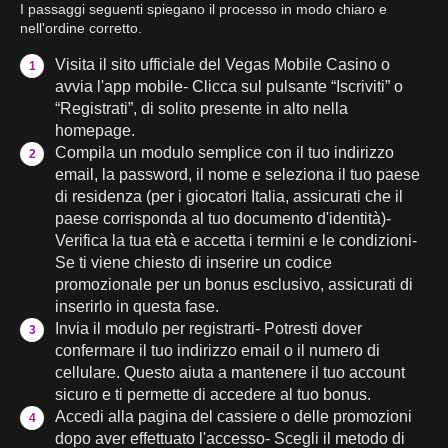
I passaggi seguenti spiegano il processo in modo chiaro e
nell'ordine corretto.
Visita il sito ufficiale del Vegas Mobile Casino o
avvia l'app mobile- Clicca sul pulsante “Iscriviti” o
“Registrati”, di solito presente in alto nella
homepage.
Compila un modulo semplice con il tuo indirizzo
email, la password, il nome e seleziona il tuo paese
di residenza (per i giocatori Italia, assicurati che il
paese corrisponda al tuo documento d'identità)-
Verifica la tua età e accetta i termini e le condizioni-
Se ti viene chiesto di inserire un codice
promozionale per un bonus esclusivo, assicurati di
inserirlo in questa fase.
Invia il modulo per registrarti- Potresti dover
confermare il tuo indirizzo email o il numero di
cellulare. Questo aiuta a mantenere il tuo account
sicuro e ti permette di accedere al tuo bonus.
Accedi alla pagina del cassiere o delle promozioni
dopo aver effettuato l'accesso- Scegli il metodo di