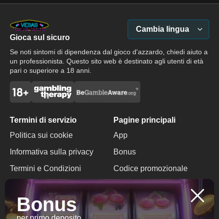
Cambia lingua
Gioca sul sicuro
Se noti sintomi di dipendenza dal gioco d'azzardo, chiedi aiuto a
un professionista. Questo sito web è destinato agli utenti di età
pari o superiore a 18 anni.
Termini di servizio
Pagine principali
Politica sui cookie
App
Informativa sulla privacy
Bonus
Termini e Condizioni
Codice promozionale
Gioco responsabile
Nessun bonus senza
deposito
Bonus
per primo deposito
Contatti