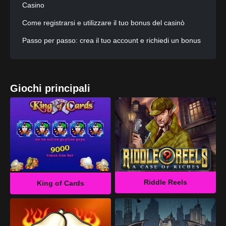
Casino
Come registrarsi e utilizzare il tuo bonus del casinò
Passo per passo: crea il tuo account e richiedi un bonus
Opzioni di deposito rapide e sicure per i giocatori nel
Regno Unito
Come prelevare i tuoi soldi e quando riceverli
Giochi principali
Requisiti di scommessa e limiti
Gioco mobile al Vegas Mobile Casino
Promozioni senza fine e ricompense VIP
Guida ai bonus del Vegas Mobile Casino
Riddle Reels
King of Cards