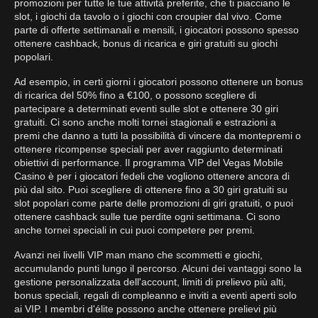
promozioni per tutte le tue attività preferite, che ti piacciano le
slot, i giochi da tavolo o i giochi con croupier dal vivo. Come
parte di offerte settimanali e mensili, i giocatori possono spesso
ottenere cashback, bonus di ricarica e giri gratuiti su giochi
popolari.
Ad esempio, in certi giorni i giocatori possono ottenere un bonus
di ricarica del 50% fino a €100, o possono scegliere di
partecipare a determinati eventi sulle slot e ottenere 30 giri
gratuiti. Ci sono anche molti tornei stagionali e estrazioni a
premi che danno a tutti la possibilità di vincere da montepremi o
ottenere ricompense speciali per aver raggiunto determinati
obiettivi di performance. Il programma VIP del Vegas Mobile
Casino è per i giocatori fedeli che vogliono ottenere ancora di
più dal sito. Puoi scegliere di ottenere fino a 30 giri gratuiti su
slot popolari come parte delle promozioni di giri gratuiti, o puoi
ottenere cashback sulle tue perdite ogni settimana. Ci sono
anche tornei speciali in cui puoi competere per premi.
Avanzi nei livelli VIP man mano che scommetti e giochi,
accumulando punti lungo il percorso. Alcuni dei vantaggi sono la
gestione personalizzata dell'account, limiti di prelievo più alti,
bonus speciali, regali di compleanno e inviti a eventi aperti solo
ai VIP. I membri d'élite possono anche ottenere prelievi più