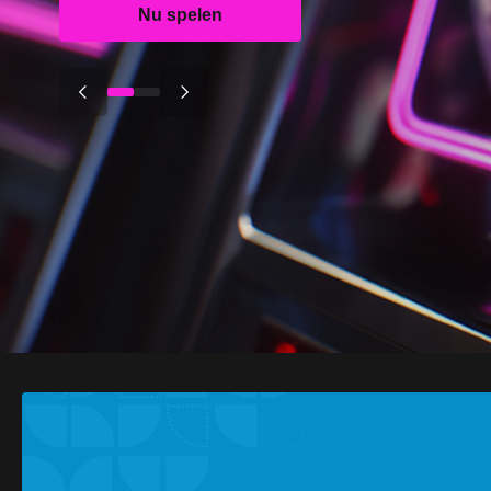
Nu spelen