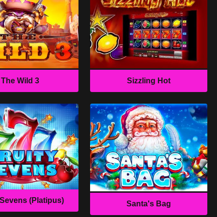
The Wild 3
Sizzling Hot
 Sevens (Platipus)
Santa's Bag