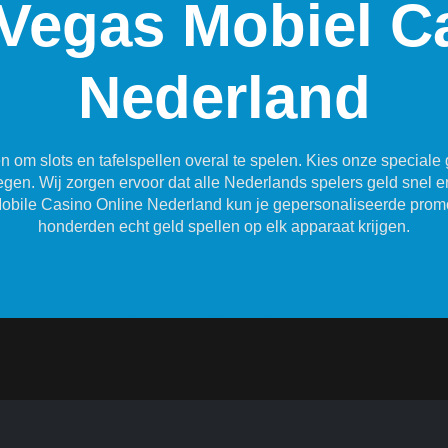
Vegas Mobiel C
Nederland
om slots en tafelspellen overal te spelen. Kies onze speciale g
oegen. Wij zorgen ervoor dat alle Nederlands spelers geld snel 
obile Casino Online Nederland kun je gepersonaliseerde promot
honderden echt geld spellen op elk apparaat krijgen.