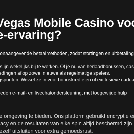
Vegas Mobile Casino vo
e-ervaring?
toonaangevende betaalmethoden, zodat stortingen en uitbetaling
slijn wekelijks bij te werken. Of je nu van herlaadbonussen, ca
edingen af op zowel nieuwe als regelmatige spelers.
oningspunten. Wissel ze in voor bonuskredieten of exclusieve cade
eden e-mail- en livechatondersteuning, met toegewijde hulp
e omgeving te bieden. Ons platform gebruikt encryptie e
y en de resultaten van elke spin altijd beschermd zijn.
ezelf uitsluiten voor extra gemoedsrust.