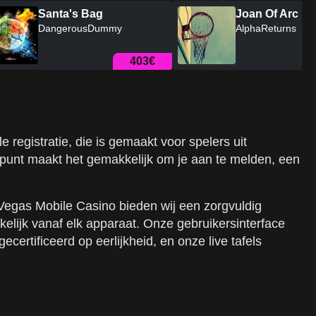
The Wild 3
Santa's Bag
Skinner
DangerousDumm
255€
registratie, die is gemaakt voor spelers uit
punt maakt het gemakkelijk om je aan te melden, een
j Vegas Mobile Casino bieden wij een zorgvuldig
nkelijk vanaf elk apparaat. Onze gebruikersinterface
certificeerd op eerlijkheid, en onze live tafels