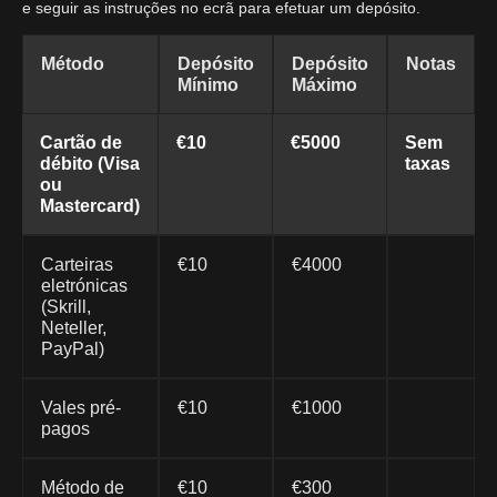
e seguir as instruções no ecrã para efetuar um depósito.
Método
Depósito
Depósito
Notas
Mínimo
Máximo
Cartão de
€10
€5000
Sem
débito (Visa
taxas
ou
Mastercard)
Carteiras
€10
€4000
eletrónicas
(Skrill,
Neteller,
PayPal)
Vales pré-
€10
€1000
pagos
Método de
€10
€300