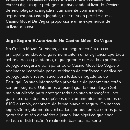
chaves digitais que protegem a privacidade utilizando técnicas
de encriptação avançadas. Juntamente com a melhor
segurança para cada jogador, este método permite que o
Casino Móvel De Vegas proporcione uma experiência de
utilizador suave.
Jogo Seguro E Autorizado No Casino Móvel De Vegas
No Casino Móvel De Vegas, a sua segurança é a nossa
principal prioridade. O governo mantém uma vigilância apertada
sobre a nossa plataforma, o que garante que cada experiência
de jogo é segura e transparente. O Casino Móvel De Vegas é
totalmente licenciado por autoridades de confiança e dedica-se
ao jogo justo e responsável para todos os jogadores de
Portugal. As suas informações privadas e de pagamento estão
sempre seguras. Utilizamos a tecnologia de encriptação SSL
mais atualizada para proteger todas as suas transações. Isto
garante que todos os depósitos e levantamentos, mesmo os de
€100 ou mais, decorrem de forma suave e segura. Os nossos
jogos são regularmente verificados por auditores externos para
garantir que são aleatórios e justos. Isto significa que cada
rodada e distribuição é realmente baseada na sorte.