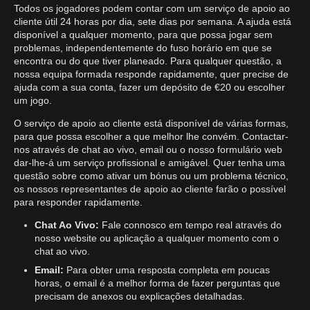
Todos os jogadores podem contar com um serviço de apoio ao
cliente útil 24 horas por dia, sete dias por semana. A ajuda está
disponível a qualquer momento, para que possa jogar sem
problemas, independentemente do fuso horário em que se
encontra ou do que tiver planeado. Para qualquer questão, a
nossa equipa formada responde rapidamente, quer precise de
ajuda com a sua conta, fazer um depósito de €20 ou escolher
um jogo.
O serviço de apoio ao cliente está disponível de várias formas,
para que possa escolher a que melhor lhe convém. Contactar-
nos através de chat ao vivo, email ou o nosso formulário web
dar-lhe-á um serviço profissional e amigável. Quer tenha uma
questão sobre como ativar um bónus ou um problema técnico,
os nossos representantes de apoio ao cliente farão o possível
para responder rapidamente.
Chat Ao Vivo:
Fale connosco em tempo real através do
nosso website ou aplicação a qualquer momento com o
chat ao vivo.
Email:
Para obter uma resposta completa em poucas
horas, o email é a melhor forma de fazer perguntas que
precisam de anexos ou explicações detalhadas.