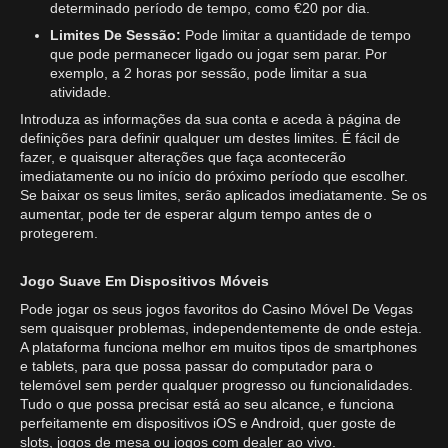
determinado período de tempo, como €20 por dia.
Limites De Sessão:
Pode limitar a quantidade de tempo
que pode permanecer ligado ou jogar sem parar. Por
exemplo, a 2 horas por sessão, pode limitar a sua
atividade.
Introduza as informações da sua conta e aceda à página de
definições para definir qualquer um destes limites. É fácil de
fazer, e quaisquer alterações que faça acontecerão
imediatamente ou no início do próximo período que escolher.
Se baixar os seus limites, serão aplicados imediatamente. Se os
aumentar, pode ter de esperar algum tempo antes de o
protegerem.
Jogo Suave Em Dispositivos Móveis
Pode jogar os seus jogos favoritos do Casino Móvel De Vegas
sem quaisquer problemas, independentemente de onde esteja.
A plataforma funciona melhor em muitos tipos de smartphones
e tablets, para que possa passar do computador para o
telemóvel sem perder qualquer progresso ou funcionalidades.
Tudo o que possa precisar está ao seu alcance, e funciona
perfeitamente em dispositivos iOS e Android, quer goste de
slots, jogos de mesa ou jogos com dealer ao vivo.