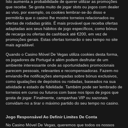
Isto aumenta a probabilidade de querer utilizar as promoções
que recebe. Se gosta muito de jogar slots ou jogos com dealer
ao vivo, por exemplo, os cookies lembrar-se-ão disso e
permitirão que o casino lhe mostre torneios relacionados ou
ofertas de rodadas grátis. É mais provável que receba ofertas
adaptadas aos seus hábitos de jogo específicos, como bónus
de recarga ou ofertas de cashback até €200, em vez de
promoções gerais. Estas ofertas tornarão o seu tempo no site
mais agradável.
Quando o Casino Móvel De Vegas utiliza cookies desta forma,
os jogadores de Portugal e além podem desfrutar de um
ambiente interessante onde as oportunidades promocionais
parecem pessoais, relevantes e recompensadoras. Fazem-no
enviando-lhe notificações atempadas sobre bónus exclusivos,
como igualações de depósitos ou rodadas, baseados na sua
atividade e estado de fidelidade. Também pode ser lembrado de
torneios em curso ou futuros com base nos tipos de jogos que
gosta de jogar. Finalmente, campanhas VIP ou sazonais
convidam-no a tirar o máximo partido do seu tempo no casino.
Jogo Responsável Ao Definir Limites De Conta
No Casino Móvel De Vegas, queremos que todos os nossos