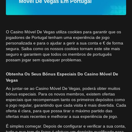
Móvel De Vegas Em Portugal
O Casino Móvel De Vegas utiliza cookies para garantir que os
jogadores de Portugal tenham uma experiência de jogo
personalizada e para o ajudar a gerir a sua conta e € de forma
segura. Saiba como os nossos cookies tornam este site mais
seguro e garantem que todos os membros de português
possam jogar sem quaisquer problemas.
Obtenha Os Seus Bónus Especiais Do Casino Móvel De
Vegas
Ao juntar-se ao Casino Móvel De Vegas, poderá obter muitos
bónus especiais. Para os novos membros, existem ofertas
especiais que recompensam tanto os primeiros depósitos como
o jogo regular, garantindo que cada visita é mais divertida. Cada
oferta é clara, para que possa tirar o máximo partido das
ofertas mais recentes e melhorar a sua experiência de jogo.
É simples começar. Depois de configurar e verificar a sua conta,
tudo o que tem de fazer é efetuar um depósito qualificado para