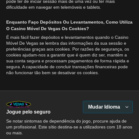
pode ter de iniciar sessão mais de uma vez ou ter mais
dificuldade em navegar em telemóveis e tablets.
Enquanto Faço Depósitos Ou Levantamentos, Como Utiliza
O Casino Móvel De Vegas Os Cookies?
É mais fácil fazer depósitos e levantamentos quando o Casino
Móvel De Vegas se lembra das informações da sua sessão e
preferências graças aos cookies. Por razões de segurança, os
cookies ajudam-nos a garantir que é quem diz ser, mantêm a
sua conta segura e processam pagamentos de forma rápida e
segura. A capacidade de concluir transações financeiras pode
não funcionar tão bem se desativar os cookies.
Mudar Idioma
Jogue pelo seguro
Se notar sintomas de dependência do jogo, procure ajuda de
um profissional. Este sítio destina-se a utilizadores com 18 anos
ou mais.