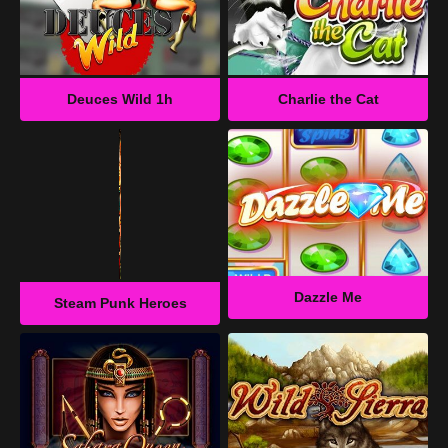
Deuces Wild 1h
Charlie the Cat
Dazzle Me
Wild Circus