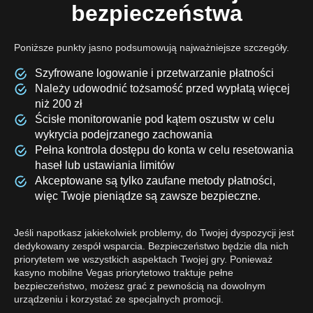
bezpieczeństwa
Poniższe punkty jasno podsumowują najważniejsze szczegóły.
Szyfrowane logowanie i przetwarzanie płatności
Należy udowodnić tożsamość przed wypłatą więcej
niż 200 zł
Ścisłe monitorowanie pod kątem oszustw w celu
wykrycia podejrzanego zachowania
Pełna kontrola dostępu do konta w celu resetowania
haseł lub ustawiania limitów
Akceptowane są tylko zaufane metody płatności,
więc Twoje pieniądze są zawsze bezpieczne.
Jeśli napotkasz jakiekolwiek problemy, do Twojej dyspozycji jest
dedykowany zespół wsparcia. Bezpieczeństwo będzie dla nich
priorytetem we wszystkich aspektach Twojej gry. Ponieważ
kasyno mobilne Vegas priorytetowo traktuje pełne
bezpieczeństwo, możesz grać z pewnością na dowolnym
urządzeniu i korzystać ze specjalnych promocji.