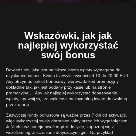
Wskazówki, jak jak
najlepiej wykorzystać
swój bonus
Dowiedz się, jaka jest najniższa kwota wpłaty wymagana do
uzyskania bonusu. Kwota ta zwykle wynosi od 10 do 20,00 EUR.
Aby otrzymać pakiet bonusowy, wprowadź kod promocyjny
dokładnie tak, jak jest podany przy kasie lub na stronie
promocyjnej。 Aby jak najlepiej wykorzystać dopasowanie
wpłaty, upewnij się, że wpłacasz maksymalną kwotę dozwoloną
przez ofertę.
Zazwyczaj rundy bonusowe są ważne przez 7 dni od aktywacji,
więc wykorzystaj swoje darmowe spiny przed ich wygaśnięciem.
Jeśli chcesz podejmować mądre decyzje, zapoznaj się z
wszelkimi ograniczeniami dotyczącymi gier. Na przykład