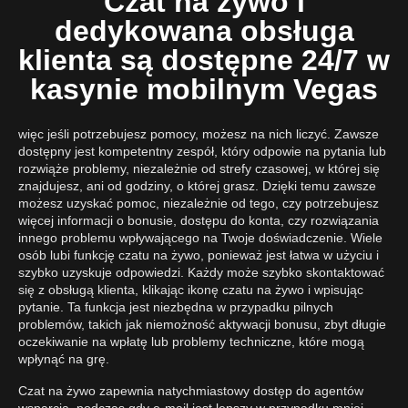
Czat na żywo i
dedykowana obsługa
klienta są dostępne 24/7 w
kasynie mobilnym Vegas
więc jeśli potrzebujesz pomocy, możesz na nich liczyć. Zawsze
dostępny jest kompetentny zespół, który odpowie na pytania lub
rozwiąże problemy, niezależnie od strefy czasowej, w której się
znajdujesz, ani od godziny, o której grasz. Dzięki temu zawsze
możesz uzyskać pomoc, niezależnie od tego, czy potrzebujesz
więcej informacji o bonusie, dostępu do konta, czy rozwiązania
innego problemu wpływającego na Twoje doświadczenie. Wiele
osób lubi funkcję czatu na żywo, ponieważ jest łatwa w użyciu i
szybko uzyskuje odpowiedzi. Każdy może szybko skontaktować
się z obsługą klienta, klikając ikonę czatu na żywo i wpisując
pytanie. Ta funkcja jest niezbędna w przypadku pilnych
problemów, takich jak niemożność aktywacji bonusu, zbyt długie
oczekiwanie na wpłatę lub problemy techniczne, które mogą
wpłynąć na grę.
Czat na żywo zapewnia natychmiastowy dostęp do agentów
wsparcia, podczas gdy e-mail jest lepszy w przypadku mniej