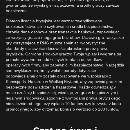
gwarantuje, że wyniki gier są uczciwe, a środki graczy zawsze
bezpieczne.
Dlatego licencja brytyjska jest ważna: zweryfikowane
bezpieczeństwo: silne szyfrowanie i środki bezpieczeństwa
chronią dane osobowe oraz transakcje bankowe, zapewniając,
że wszyscy gracze mogą grać bez obaw. Uczciwa gra: wszystkie
gry korzystające z RNG muszą spełniać rygorystyczne
standardy uczciwości i losowości określone przez prawo
brytyjskie. Ochrona środków graczy: Twoje wpłaty i wygrane są
przechowywane na oddzielnych kontach od środków
operacyjnych firmy, aby zapewnić im bezpieczeństwo. Narzędzia
samowykluczenia, limity wpłat i porady dotyczące
odpowiedzialnej gry zostały opracowane we współpracy z
Komisją ds. Hazardu w Wielkiej Brytanii, aby zapewnić graczom
bezpieczne doświadczenia hazardowe. Każdy odwiedzający
może czuć się bezpieczniej, wiedząc, że gra w bezpiecznym i
legalnym środowisku, zgodnie z wymogami prawa brytyjskiego,
niezależnie od tego, czy wpłaca 10 funtów, czy korzysta z kodu
promocyjnego, aby otrzymać bonus o wartości do 200 funtów.