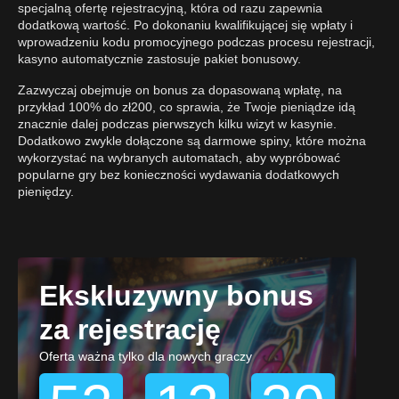
specjalną ofertę rejestracyjną, która od razu zapewnia
dodatkową wartość. Po dokonaniu kwalifikującej się wpłaty i
wprowadzeniu kodu promocyjnego podczas procesu rejestracji,
kasyno automatycznie zastosuje pakiet bonusowy.
Zazwyczaj obejmuje on bonus za dopasowaną wpłatę, na
przykład 100% do zł200, co sprawia, że Twoje pieniądze idą
znacznie dalej podczas pierwszych kilku wizyt w kasynie.
Dodatkowo zwykle dołączone są darmowe spiny, które można
wykorzystać na wybranych automatach, aby wypróbować
popularne gry bez konieczności wydawania dodatkowych
pieniędzy.
Ekskluzywny bonus
za rejestrację
Oferta ważna tylko dla nowych graczy