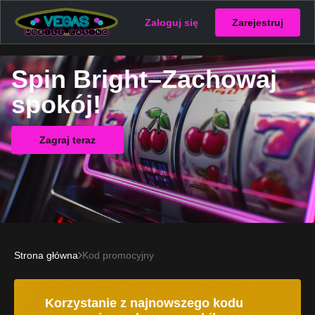
Zaloguj się
Zarejestruj
Spin Bright–Zachowaj
spokój!
Zagraj teraz
Strona główna
Kod promocyjny
Korzystanie z najnowszego kodu