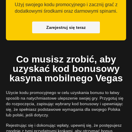
Użyj swojego kodu promocyjnego i zacznij grać z
dodatkowymi środkami oraz darmowymi spinami.
Zarejestruj się teraz
Co musisz zrobić, aby
uzyskać kod bonusowy
kasyna mobilnego Vegas
Użycie kodu promocyjnego w celu uzyskania bonusu to łatwy
sposób na natychmiastowe ulepszenie swojej gry. Przygotuj się
do rozpoczęcia, zapisując wybrany kod bonusowy i upewniając
się, że spełniasz podstawowe wymagania dla swojego Polska
lub polski, jeśli dotyczy.
Rejestrując się i dokonując wpłaty, upewnij się, że postępujesz
zgodnie z tymi przydatnymi krokami, aby otrzymać bonus.