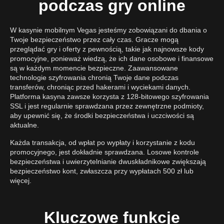
podczas gry online
W kasynie mobilnym Vegas jesteśmy zobowiązani do dbania o
Twoje bezpieczeństwo przez cały czas. Gracze mogą
przeglądać gry i oferty z pewnością, takie jak najnowsze kody
promocyjne, ponieważ wiedzą, że ich dane osobowe i finansowe
są w każdym momencie bezpieczne. Zaawansowane
technologie szyfrowania chronią Twoje dane podczas
transferów, chroniąc przed hakerami i wyciekami danych.
Platforma kasyna zawsze korzysta z 128-bitowego szyfrowania
SSL i jest regularnie sprawdzana przez zewnętrzne podmioty,
aby upewnić się, że środki bezpieczeństwa i uczciwości są
aktualne.
Każda transakcja, od wpłat po wypłaty i korzystanie z kodu
promocyjnego, jest dokładnie sprawdzana. Losowe kontrole
bezpieczeństwa i uwierzytelnianie dwuskładnikowe zwiększają
bezpieczeństwo kont, zwłaszcza przy wypłatach 500 zł lub
więcej.
Kluczowe funkcje