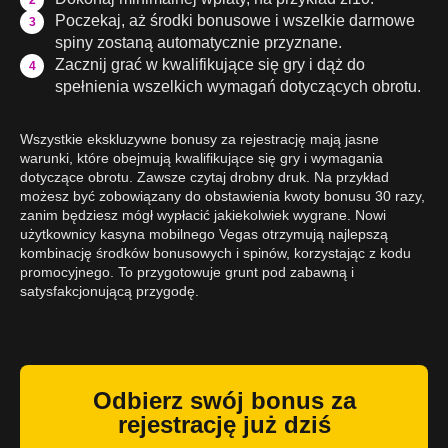
Poczekaj, aż środki bonusowe i wszelkie darmowe
spiny zostaną automatycznie przyznane.
Zacznij grać w kwalifikujące się gry i dąż do
spełnienia wszelkich wymagań dotyczących obrotu.
Wszystkie ekskluzywne bonusy za rejestrację mają jasne
warunki, które obejmują kwalifikujące się gry i wymagania
dotyczące obrotu. Zawsze czytaj drobny druk. Na przykład
możesz być zobowiązany do obstawienia kwoty bonusu 30 razy,
zanim będziesz mógł wypłacić jakiekolwiek wygrane. Nowi
użytkownicy kasyna mobilnego Vegas otrzymują najlepszą
kombinację środków bonusowych i spinów, korzystając z kodu
promocyjnego. To przygotowuje grunt pod zabawną i
satysfakcjonującą przygodę.
Odbierz swój bonus za
rejestrację już dziś