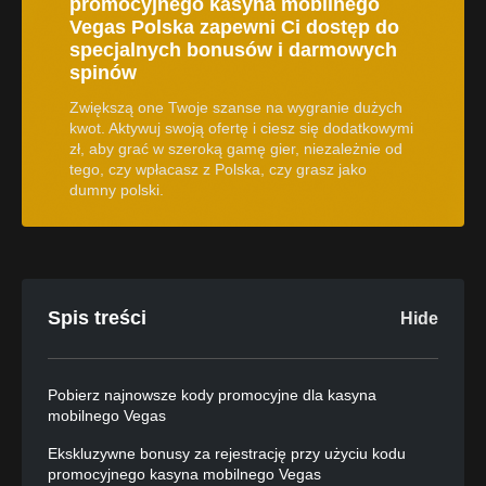
promocyjnego kasyna mobilnego
Vegas Polska zapewni Ci dostęp do
specjalnych bonusów i darmowych
spinów
Zwiększą one Twoje szanse na wygranie dużych
kwot. Aktywuj swoją ofertę i ciesz się dodatkowymi
zł, aby grać w szeroką gamę gier, niezależnie od
tego, czy wpłacasz z Polska, czy grasz jako
dumny polski.
Spis treści
Hide
Pobierz najnowsze kody promocyjne dla kasyna
mobilnego Vegas
Ekskluzywne bonusy za rejestrację przy użyciu kodu
promocyjnego kasyna mobilnego Vegas