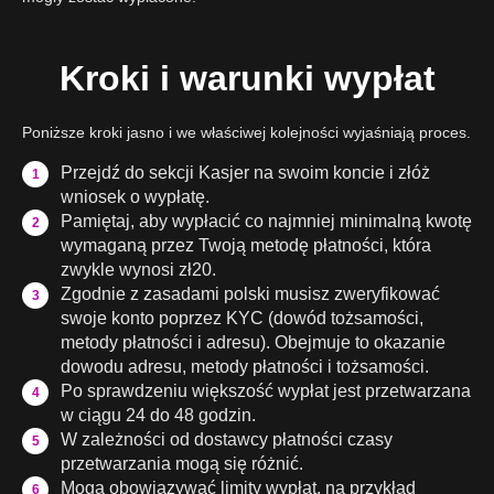
Kroki i warunki wypłat
Poniższe kroki jasno i we właściwej kolejności wyjaśniają proces.
Przejdź do sekcji Kasjer na swoim koncie i złóż
wniosek o wypłatę.
Pamiętaj, aby wypłacić co najmniej minimalną kwotę
wymaganą przez Twoją metodę płatności, która
zwykle wynosi zł20.
Zgodnie z zasadami polski musisz zweryfikować
swoje konto poprzez KYC (dowód tożsamości,
metody płatności i adresu). Obejmuje to okazanie
dowodu adresu, metody płatności i tożsamości.
Po sprawdzeniu większość wypłat jest przetwarzana
w ciągu 24 do 48 godzin.
W zależności od dostawcy płatności czasy
przetwarzania mogą się różnić.
Mogą obowiązywać limity wypłat, na przykład