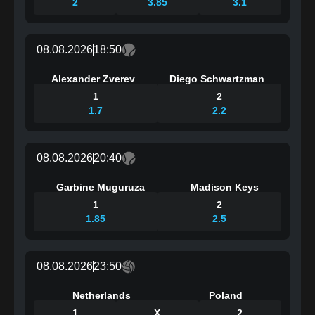
2
3.85
3.1
08.08.2026
18:50
Alexander Zverev
Diego Schwartzman
1
2
1.7
2.2
08.08.2026
20:40
Garbine Muguruza
Madison Keys
1
2
1.85
2.5
08.08.2026
23:50
Netherlands
Poland
1
X
2