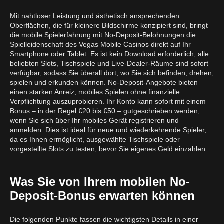
Mit nahtloser Leistung und ästhetisch ansprechenden
Oberflächen, die für kleinere Bildschirme konzipiert sind, bringt
die mobile Spielerfahrung mit No-Deposit-Belohnungen die
Spielleidenschaft des Vegas Mobile Casinos direkt auf Ihr
Smartphone oder Tablet. Es ist kein Download erforderlich; alle
beliebten Slots, Tischspiele und Live-Dealer-Räume sind sofort
verfügbar, sodass Sie überall dort, wo Sie sich befinden, drehen,
spielen und erkunden können. No-Deposit-Angebote bieten
einen starken Anreiz, mobiles Spielen ohne finanzielle
Verpflichtung auszuprobieren. Ihr Konto kann sofort mit einem
Bonus – in der Regel €20 bis €50 – gutgeschrieben werden,
wenn Sie sich über Ihr mobiles Gerät registrieren und
anmelden. Dies ist ideal für neue und wiederkehrende Spieler,
da es Ihnen ermöglicht, ausgewählte Tischspiele oder
vorgestellte Slots zu testen, bevor Sie eigenes Geld einzahlen.
Was Sie von Ihrem mobilen No-
Deposit-Bonus erwarten können
Die folgenden Punkte fassen die wichtigsten Details in einer