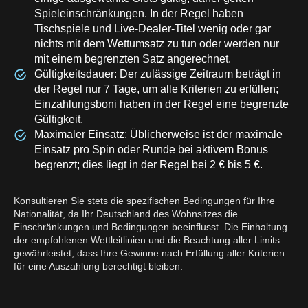
Spieleinschränkungen. In der Regel haben
Tischspiele und Live-Dealer-Titel wenig oder gar
nichts mit dem Wettumsatz zu tun oder werden nur
mit einem begrenzten Satz angerechnet.
Gültigkeitsdauer: Der zulässige Zeitraum beträgt in
der Regel nur 7 Tage, um alle Kriterien zu erfüllen;
Einzahlungsboni haben in der Regel eine begrenzte
Gültigkeit.
Maximaler Einsatz: Üblicherweise ist der maximale
Einsatz pro Spin oder Runde bei aktivem Bonus
begrenzt; dies liegt in der Regel bei 2 € bis 5 €.
Konsultieren Sie stets die spezifischen Bedingungen für Ihre
Nationalität, da Ihr Deutschland des Wohnsitzes die
Einschränkungen und Bedingungen beeinflusst. Die Einhaltung
der empfohlenen Wettleitlinien und die Beachtung aller Limits
gewährleistet, dass Ihre Gewinne nach Erfüllung aller Kriterien
für eine Auszahlung berechtigt bleiben.