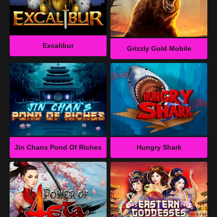
Excalibur
Grizzly Gold Mobile
Jin Chans Pond Of Riches
Hungry Shark