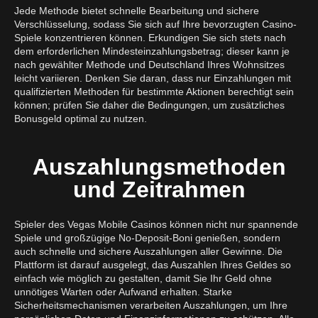
Jede Methode bietet schnelle Bearbeitung und sichere
Verschlüsselung, sodass Sie sich auf Ihre bevorzugten Casino-
Spiele konzentrieren können. Erkundigen Sie sich stets nach
dem erforderlichen Mindesteinzahlungsbetrag; dieser kann je
nach gewählter Methode und Deutschland Ihres Wohnsitzes
leicht variieren. Denken Sie daran, dass nur Einzahlungen mit
qualifizierten Methoden für bestimmte Aktionen berechtigt sein
können; prüfen Sie daher die Bedingungen, um zusätzliches
Bonusgeld optimal zu nutzen.
Auszahlungsmethoden
und Zeitrahmen
Spieler des Vegas Mobile Casinos können nicht nur spannende
Spiele und großzügige No-Deposit-Boni genießen, sondern
auch schnelle und sichere Auszahlungen aller Gewinne. Die
Plattform ist darauf ausgelegt, das Auszahlen Ihres Geldes so
einfach wie möglich zu gestalten, damit Sie Ihr Geld ohne
unnötiges Warten oder Aufwand erhalten. Starke
Sicherheitsmechanismen verarbeiten Auszahlungen, um Ihre