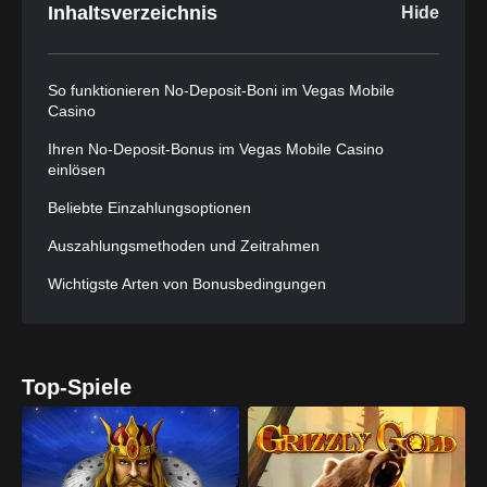
Inhaltsverzeichnis
Hide
So funktionieren No-Deposit-Boni im Vegas Mobile
Casino
Ihren No-Deposit-Bonus im Vegas Mobile Casino
einlösen
Beliebte Einzahlungsoptionen
Auszahlungsmethoden und Zeitrahmen
Wichtigste Arten von Bonusbedingungen
Mobile Spielerfahrung mit No-Deposit-Belohnungen
Was Sie von Ihrem mobilen No-Deposit-Bonus erwarten
können
Top-Spiele
Attraktive No-Deposit-Boni vom Vegas Mobile Casino