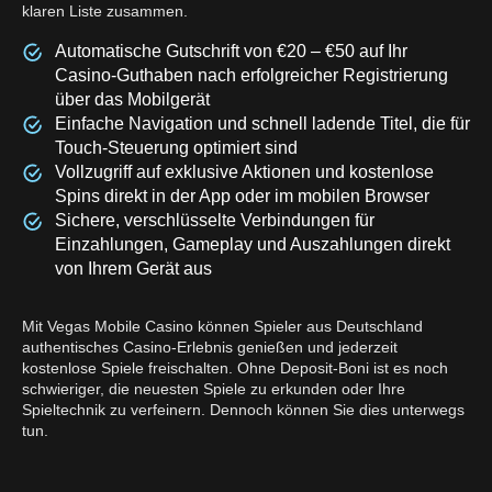
klaren Liste zusammen.
Automatische Gutschrift von €20 – €50 auf Ihr
Casino-Guthaben nach erfolgreicher Registrierung
über das Mobilgerät
Einfache Navigation und schnell ladende Titel, die für
Touch-Steuerung optimiert sind
Vollzugriff auf exklusive Aktionen und kostenlose
Spins direkt in der App oder im mobilen Browser
Sichere, verschlüsselte Verbindungen für
Einzahlungen, Gameplay und Auszahlungen direkt
von Ihrem Gerät aus
Mit Vegas Mobile Casino können Spieler aus Deutschland
authentisches Casino-Erlebnis genießen und jederzeit
kostenlose Spiele freischalten. Ohne Deposit-Boni ist es noch
schwieriger, die neuesten Spiele zu erkunden oder Ihre
Spieltechnik zu verfeinern. Dennoch können Sie dies unterwegs
tun.