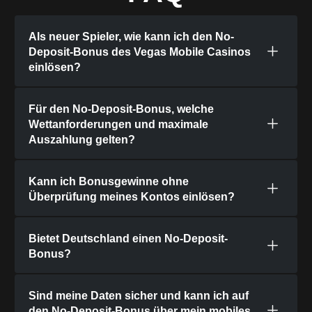
Als neuer Spieler, wie kann ich den No-
Deposit-Bonus des Vegas Mobile Casinos
einlösen?
Für den No-Deposit-Bonus, welche
Wettanforderungen und maximale
Auszahlung gelten?
Kann ich Bonusgewinne ohne
Überprüfung meines Kontos einlösen?
Bietet Deutschland einen No-Deposit-
Bonus?
Sind meine Daten sicher und kann ich auf
den No-Deposit-Bonus über mein mobiles