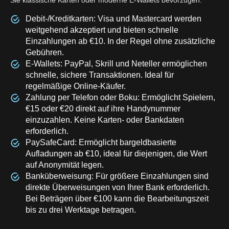
Sie klassische Karten oder moderne E-Wallets bevorzugen.
Debit-/Kreditkarten: Visa und Mastercard werden
weitgehend akzeptiert und bieten schnelle
Einzahlungen ab €10. In der Regel ohne zusätzliche
Gebühren.
E-Wallets: PayPal, Skrill und Neteller ermöglichen
schnelle, sichere Transaktionen. Ideal für
regelmäßige Online-Käufer.
Zahlung per Telefon oder Boku: Ermöglicht Spielern,
€15 oder €20 direkt auf ihre Handynummer
einzuzahlen. Keine Karten- oder Bankdaten
erforderlich.
PaySafeCard: Ermöglicht bargeldbasierte
Aufladungen ab €10, ideal für diejenigen, die Wert
auf Anonymität legen.
Banküberweisung: Für größere Einzahlungen sind
direkte Überweisungen von Ihrer Bank erforderlich.
Bei Beträgen über €100 kann die Bearbeitungszeit
bis zu drei Werktage betragen.