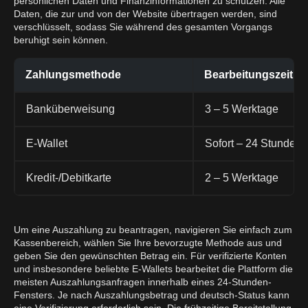
persönlichen Daten und Finanzinformationen zu schützen. Alle
Daten, die zur und von der Website übertragen werden, sind
verschlüsselt, sodass Sie während des gesamten Vorgangs
beruhigt sein können.
Zahlungsmethode
Bearbeitungszeit
Banküberweisung
3 – 5 Werktage
E-Wallet
Sofort – 24 Stunden
Kredit-/Debitkarte
2 – 5 Werktage
Um eine Auszahlung zu beantragen, navigieren Sie einfach zum
Kassenbereich, wählen Sie Ihre bevorzugte Methode aus und
geben Sie den gewünschten Betrag ein. Für verifizierte Konten
und insbesondere beliebte E-Wallets bearbeitet die Plattform die
meisten Auszahlungsanfragen innerhalb eines 24-Stunden-
Fensters. Je nach Auszahlungsbetrag und deutsch-Status kann