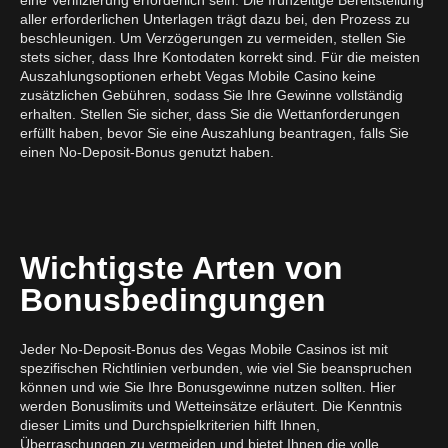
eine Verifizierung erforderlich sein. Die frühzeitige Bereitstellung
aller erforderlichen Unterlagen trägt dazu bei, den Prozess zu
beschleunigen. Um Verzögerungen zu vermeiden, stellen Sie
stets sicher, dass Ihre Kontodaten korrekt sind. Für die meisten
Auszahlungsoptionen erhebt Vegas Mobile Casino keine
zusätzlichen Gebühren, sodass Sie Ihre Gewinne vollständig
erhalten. Stellen Sie sicher, dass Sie die Wettanforderungen
erfüllt haben, bevor Sie eine Auszahlung beantragen, falls Sie
einen No-Deposit-Bonus genutzt haben.
Wichtigste Arten von
Bonusbedingungen
Jeder No-Deposit-Bonus des Vegas Mobile Casinos ist mit
spezifischen Richtlinien verbunden, wie viel Sie beanspruchen
können und wie Sie Ihre Bonusgewinne nutzen sollten. Hier
werden Bonuslimits und Wetteinsätze erläutert. Die Kenntnis
dieser Limits und Durchspielkriterien hilft Ihnen,
Überraschungen zu vermeiden und bietet Ihnen die volle