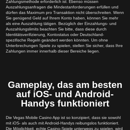
Zahlungsmethode erforderlich ist. Ebenso müssen
Auszahlungsanfragen die Mindestanforderungen erfüllen und
dürfen das Maximum pro Transaktion nicht überschreiten. Wenn
Sie genügend Geld auf Ihrem Konto haben, können Sie mehr
als eine Auszahlung tätigen. Bezüglich der Einzahlungs- und
Auszahlungslimits beachten Sie bitte, dass diese durch
Identitätsverifizierung, Kontostatus oder Deutschland-
spezifische Regeln geändert werden könnten. Um ohne
Unterbrechungen Spiele zu spielen, stellen Sie sicher, dass Ihre
Zahlungen immer innerhalb dieser Bereiche liegen.
Gameplay, das am besten
auf iOS- und Android-
Handys funktioniert
Die Vegas Mobile Casino App ist so konzipiert, dass sie sowohl
mit iOS- als auch mit Android-Handys reibungslos funktioniert.
Die Möglichkeit, echte Casino-Spiele unterwegs zu spielen, wird