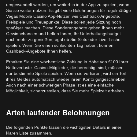
umgewandelt werden, um weiterhin in der App zu spielen, wenn
Sie sie weiter nutzen. Es gibt viele Belohnungen für regelmäßige
Vegas Mobile Casino App-Nutzer, wie Cashback-Angebote,
Freispiele und Treuepunkte. Diese sollen jede Sitzung noch
spaßiger machen. Diese Sonderangebote geben Ihnen mehr
Gewinnchancen und helfen Ihnen, Ihr Unterhaltungsbudget
noch mehr zu genießen, egal ob Sie Slots oder Live-Tische
spielen. Wenn Sie einen schlechten Tag haben, können
Cashback-Angebote Ihnen helfen.
Erhalten Sie eine wöchentliche Zahlung in Höhe von €100 Ihrer
Nettoverluste. Casino-Mitglieder, die berechtigt sind, müssen
nur bestimmte Spiele spielen. Wenn sie verlieren, wird ein Teil
ihres Geldes automatisch wieder ihrem Konto gutgeschrieben.
Auch nach einer schwierigen Phase ist es eine einfache
Möglichkeit, sicherzustellen, dass Sie mehr Spielzeit erhalten.
Arten laufender Belohnungen
Die folgenden Punkte fassen die wichtigsten Details in einer
klaren Liste zusammen.