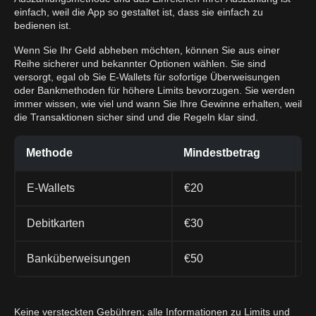
einfach, weil die App so gestaltet ist, dass sie einfach zu
bedienen ist.
Wenn Sie Ihr Geld abheben möchten, können Sie aus einer
Reihe sicherer und bekannter Optionen wählen. Sie sind
versorgt, egal ob Sie E-Wallets für sofortige Überweisungen
oder Bankmethoden für höhere Limits bevorzugen. Sie werden
immer wissen, wie viel und wann Sie Ihre Gewinne erhalten, weil
die Transaktionen sicher sind und die Regeln klar sind.
Methode
Mindestbetrag
H
E-Wallets
€20
€
Debitkarten
€30
€
Banküberweisungen
€50
€
Keine versteckten Gebühren; alle Informationen zu Limits und