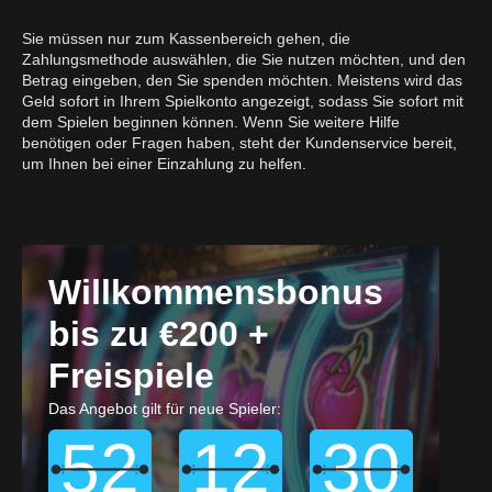
Sie müssen nur zum Kassenbereich gehen, die
Zahlungsmethode auswählen, die Sie nutzen möchten, und den
Betrag eingeben, den Sie spenden möchten. Meistens wird das
Geld sofort in Ihrem Spielkonto angezeigt, sodass Sie sofort mit
dem Spielen beginnen können. Wenn Sie weitere Hilfe
benötigen oder Fragen haben, steht der Kundenservice bereit,
um Ihnen bei einer Einzahlung zu helfen.
Willkommensbonus
bis zu €200 +
Freispiele
Das Angebot gilt für neue Spieler:
52
12
28