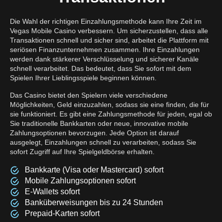
Die Wahl der richtigen Einzahlungsmethode kann Ihre Zeit im
Vegas Mobile Casino verbessern. Um sicherzustellen, dass alle
Transaktionen schnell und sicher sind, arbeitet die Plattform mit
seriösen Finanzunternehmen zusammen. Ihre Einzahlungen
werden dank stärkerer Verschlüsselung und sicherer Kanäle
schnell verarbeitet. Das bedeutet, dass Sie sofort mit dem
Spielen Ihrer Lieblingsspiele beginnen können.
Das Casino bietet den Spielern viele verschiedene
Möglichkeiten, Geld einzuzahlen, sodass sie eine finden, die für
sie funktioniert. Es gibt eine Zahlungsmethode für jeden, egal ob
Sie traditionelle Bankkarten oder neue, innovative mobile
Zahlungsoptionen bevorzugen. Jede Option ist darauf
ausgelegt, Einzahlungen schnell zu verarbeiten, sodass Sie
sofort Zugriff auf Ihre Spielgeldbörse erhalten.
Bankkarte (Visa oder Mastercard) sofort
Mobile Zahlungsoptionen sofort
E-Wallets sofort
Banküberweisungen bis zu 24 Stunden
Prepaid-Karten sofort