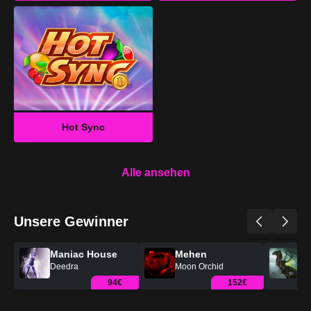
Hot Sync
Alle ansehen
Unsere Gewinner
Maniac House
Mehen
Pi
Deedra
Moon Orchid
Kn
94€
152€