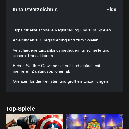
Inhaltsverzeichnis
Hide
Tipps für eine schnelle Registrierung und zum Spielen
Anleitungen zur Registrierung und zum Spielen
Verschiedene Einzahlungsmethoden für schnelle und
sichere Transaktionen
Heben Sie Ihre Gewinne schnell und einfach mit
mehreren Zahlungsoptionen ab
Grenzen für die kleinsten und größten Einzahlungen
und Auszahlungen
Gameplay, das am besten auf iOS- und Android-Handys
funktioniert
Top-Spiele
Sonderangebote und laufende Belohnungsprogramme
Arten laufender Belohnungen