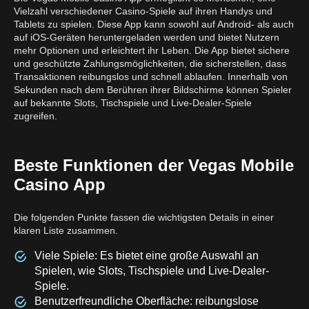
Vielzahl verschiedener Casino-Spiele auf ihren Handys und
Tablets zu spielen. Diese App kann sowohl auf Android- als auch
auf iOS-Geräten heruntergeladen werden und bietet Nutzern
mehr Optionen und erleichtert ihr Leben. Die App bietet sichere
und geschützte Zahlungsmöglichkeiten, die sicherstellen, dass
Transaktionen reibungslos und schnell ablaufen. Innerhalb von
Sekunden nach dem Berühren ihrer Bildschirme können Spieler
auf bekannte Slots, Tischspiele und Live-Dealer-Spiele
zugreifen.
Beste Funktionen der Vegas Mobile
Casino App
Die folgenden Punkte fassen die wichtigsten Details in einer
klaren Liste zusammen.
Viele Spiele: Es bietet eine große Auswahl an
Spielen, wie Slots, Tischspiele und Live-Dealer-
Spiele.
Benutzerfreundliche Oberfläche: reibungslose