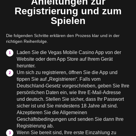
Anleitungen zur
Registrierung und zum
Spielen
Die folgenden Schritte erklären den Prozess klar und in der
richtigen Reihenfolge.
Laden Sie die Vegas Mobile Casino App von der
Website oder dem App Store auf Ihrem Gerät
herunter.
Um sich zu registrieren, öffnen Sie die App und
tippen Sie auf „Registrieren“. Falls vom
Deutschland-Gesetz vorgeschrieben, geben Sie Ihre
persönlichen Daten ein, wie Ihre E-Mail-Adresse
und deutsch. Stellen Sie sicher, dass Ihr Passwort
sicher ist und Sie mindestens 18 Jahre alt sind.
Akzeptieren Sie die Allgemeinen
Geschäftsbedingungen und senden Sie dann Ihre
Registrierung ab.
Wenn Sie bereit sind, Ihre erste Einzahlung zu