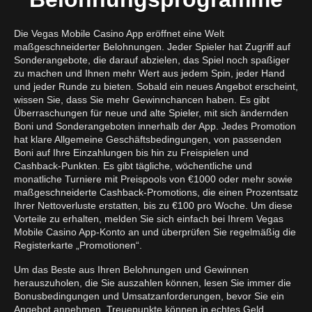
Die Vegas Mobile Casino App eröffnet eine Welt
maßgeschneiderter Belohnungen. Jeder Spieler hat Zugriff auf
Sonderangebote, die darauf abzielen, das Spiel noch spaßiger
zu machen und Ihnen mehr Wert aus jedem Spin, jeder Hand
und jeder Runde zu bieten. Sobald ein neues Angebot erscheint,
wissen Sie, dass Sie mehr Gewinnchancen haben. Es gibt
Überraschungen für neue und alte Spieler, mit sich ändernden
Boni und Sonderangeboten innerhalb der App. Jedes Promotion
hat klare Allgemeine Geschäftsbedingungen, von passenden
Boni auf Ihre Einzahlungen bis hin zu Freispielen und
Cashback-Punkten. Es gibt tägliche, wöchentliche und
monatliche Turniere mit Preispools von €1000 oder mehr sowie
maßgeschneiderte Cashback-Promotions, die einen Prozentsatz
Ihrer Nettoverluste erstatten, bis zu €100 pro Woche. Um diese
Vorteile zu erhalten, melden Sie sich einfach bei Ihrem Vegas
Mobile Casino App-Konto an und überprüfen Sie regelmäßig die
Registerkarte „Promotionen“.
Um das Beste aus Ihren Belohnungen und Gewinnen
herauszuholen, die Sie auszahlen können, lesen Sie immer die
Bonusbedingungen und Umsatzanforderungen, bevor Sie ein
Angebot annehmen. Treuepunkte können in echtes Geld