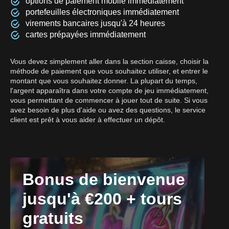
options de paiement mobile immédiatement
portefeuilles électroniques immédiatement
virements bancaires jusqu'à 24 heures
cartes prépayées immédiatement
Vous devez simplement aller dans la section caisse, choisir la
méthode de paiement que vous souhaitez utiliser, et entrer le
montant que vous souhaitez donner. La plupart du temps,
l'argent apparaîtra dans votre compte de jeu immédiatement,
vous permettant de commencer à jouer tout de suite. Si vous
avez besoin de plus d'aide ou avez des questions, le service
client est prêt à vous aider à effectuer un dépôt.
Bonus de bienvenue
jusqu'à €200 + tours
gratuits