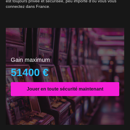
est toujours privée et sécurisée, peu importe d'où vous vous
connectez dans France.
Gain maximum
51400 €
Jouer en toute sécurité maintenant