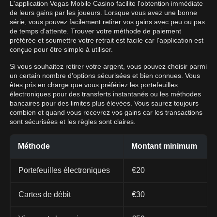
L'application Vegas Mobile Casino facilite l'obtention immédiate
de leurs gains par les joueurs. Lorsque vous avez une bonne
série, vous pouvez facilement retirer vos gains avec peu ou pas
de temps d'attente. Trouver votre méthode de paiement
préférée et soumettre votre retrait est facile car l'application est
conçue pour être simple à utiliser.
Si vous souhaitez retirer votre argent, vous pouvez choisir parmi
un certain nombre d'options sécurisées et bien connues. Vous
êtes pris en charge que vous préfériez les portefeuilles
électroniques pour des transferts instantanés ou les méthodes
bancaires pour des limites plus élevées. Vous saurez toujours
combien et quand vous recevrez vos gains car les transactions
sont sécurisées et les règles sont claires.
Méthode
Montant minimum
Portefeuilles électroniques
€20
Cartes de débit
€30