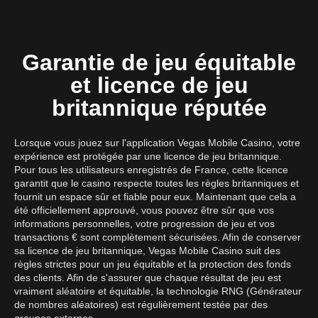
Garantie de jeu équitable
et licence de jeu
britannique réputée
Lorsque vous jouez sur l'application Vegas Mobile Casino, votre
expérience est protégée par une licence de jeu britannique.
Pour tous les utilisateurs enregistrés de France, cette licence
garantit que le casino respecte toutes les règles britanniques et
fournit un espace sûr et fiable pour eux. Maintenant que cela a
été officiellement approuvé, vous pouvez être sûr que vos
informations personnelles, votre progression de jeu et vos
transactions € sont complètement sécurisées. Afin de conserver
sa licence de jeu britannique, Vegas Mobile Casino suit des
règles strictes pour un jeu équitable et la protection des fonds
des clients. Afin de s'assurer que chaque résultat de jeu est
vraiment aléatoire et équitable, la technologie RNG (Générateur
de nombres aléatoires) est régulièrement testée par des