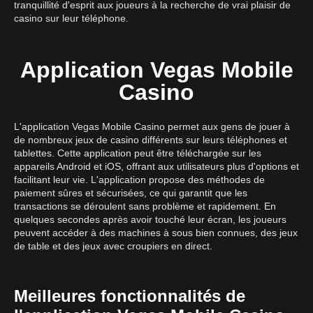
tranquillité d'esprit aux joueurs à la recherche de vrai plaisir de
casino sur leur téléphone.
Application Vegas Mobile
Casino
L'application Vegas Mobile Casino permet aux gens de jouer à
de nombreux jeux de casino différents sur leurs téléphones et
tablettes. Cette application peut être téléchargée sur les
appareils Android et iOS, offrant aux utilisateurs plus d'options et
facilitant leur vie. L'application propose des méthodes de
paiement sûres et sécurisées, ce qui garantit que les
transactions se déroulent sans problème et rapidement. En
quelques secondes après avoir touché leur écran, les joueurs
peuvent accéder à des machines à sous bien connues, des jeux
de table et des jeux avec croupiers en direct.
Meilleures fonctionnalités de