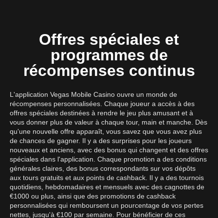
Offres spéciales et
programmes de
récompenses continus
L'application Vegas Mobile Casino ouvre un monde de
récompenses personnalisées. Chaque joueur a accès à des
offres spéciales destinées à rendre le jeu plus amusant et à
vous donner plus de valeur à chaque tour, main et manche. Dès
qu'une nouvelle offre apparaît, vous savez que vous avez plus
de chances de gagner. Il y a des surprises pour les joueurs
nouveaux et anciens, avec des bonus qui changent et des offres
spéciales dans l'application. Chaque promotion a des conditions
générales claires, des bonus correspondants sur vos dépôts
aux tours gratuits et aux points de cashback. Il y a des tournois
quotidiens, hebdomadaires et mensuels avec des cagnottes de
€1000 ou plus, ainsi que des promotions de cashback
personnalisées qui remboursent un pourcentage de vos pertes
nettes, jusqu'à €100 par semaine. Pour bénéficier de ces