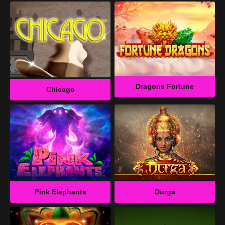
Types de récompenses continues
Sécurité de haut niveau et chiffrement avancé
Ce que la sécurité des joueurs signifie pour vous
Garantie de jeu équitable et licence de jeu britannique
réputée
Dragons Fortune
Chicago
Outils de jeu responsable
Application Vegas Mobile Casino
Meilleures fonctionnalités de l'application Vegas Mobile
Casino
Pink Elephants
Durga