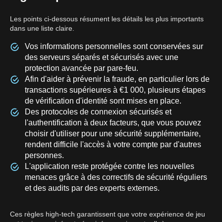
Les points ci-dessous résument les détails les plus importants
dans une liste claire.
Vos informations personnelles sont conservées sur
des serveurs séparés et sécurisés avec une
protection avancée par pare-feu.
Afin d'aider à prévenir la fraude, en particulier lors de
transactions supérieures à €1 000, plusieurs étapes
de vérification d'identité sont mises en place.
Des protocoles de connexion sécurisés et
l'authentification à deux facteurs, que vous pouvez
choisir d'utiliser pour une sécurité supplémentaire,
rendent difficile l'accès à votre compte par d'autres
personnes.
L'application reste protégée contre les nouvelles
menaces grâce à des correctifs de sécurité réguliers
et des audits par des experts externes.
Ces règles high-tech garantissent que votre expérience de jeu