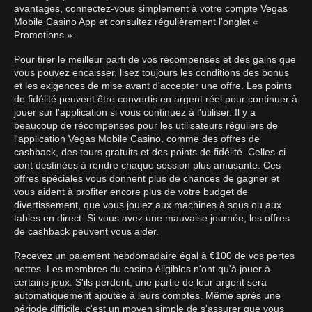
avantages, connectez-vous simplement à votre compte Vegas
Mobile Casino App et consultez régulièrement l'onglet «
Promotions ».
Pour tirer le meilleur parti de vos récompenses et des gains que
vous pouvez encaisser, lisez toujours les conditions des bonus
et les exigences de mise avant d'accepter une offre. Les points
de fidélité peuvent être convertis en argent réel pour continuer à
jouer sur l'application si vous continuez à l'utiliser. Il y a
beaucoup de récompenses pour les utilisateurs réguliers de
l'application Vegas Mobile Casino, comme des offres de
cashback, des tours gratuits et des points de fidélité. Celles-ci
sont destinées à rendre chaque session plus amusante. Ces
offres spéciales vous donnent plus de chances de gagner et
vous aident à profiter encore plus de votre budget de
divertissement, que vous jouiez aux machines à sous ou aux
tables en direct. Si vous avez une mauvaise journée, les offres
de cashback peuvent vous aider.
Recevez un paiement hebdomadaire égal à €100 de vos pertes
nettes. Les membres du casino éligibles n'ont qu'à jouer à
certains jeux. S'ils perdent, une partie de leur argent sera
automatiquement ajoutée à leurs comptes. Même après une
période difficile, c'est un moyen simple de s'assurer que vous