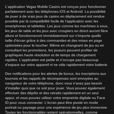
L'application Vegas Mobile Casino est conçue pour fonctionner
parfaitement avec les téléphones iOS et Android. La possibilité
de jouer à de vrais jeux de casino en déplacement est rendue
possible par la compatibilité facile de l'application avec les
smartphones et tablettes. Les jeux comme les machines à sous,
les jeux de table et les jeux avec croupiers en direct auront fière
allure et fonctionneront immédiatement sur n'importe quelle
taille d'écran grâce à des commandes et des mises en page
optimisées pour le toucher. Même en changeant de jeu ou en
consultant les promotions, les joueurs peuvent profiter de
graphiques haute résolution et de temps de chargement
rapides. L'application est petite et n'occupe pas beaucoup
d'espace sur votre appareil ni ne vide rapidement votre batterie.
Des notifications pour les alertes de bonus, les inscriptions aux
tournois et les rappels de récompenses sont envoyées au
navigateur de votre téléphone, donc vous n'avez pas besoin
d'installer quoi que ce soit pour jouer. Vous pouvez également
effectuer des dépôts et des retraits rapidement en un seul
appui, et vous pouvez utiliser votre empreinte digitale ou Face
ID pour vous connecter. L'écran peut être pivoté en mode
portrait ou paysage pour une expérience de jeu plus immersive.
Toutes les fonctionnalités restent opérationnelles, comme