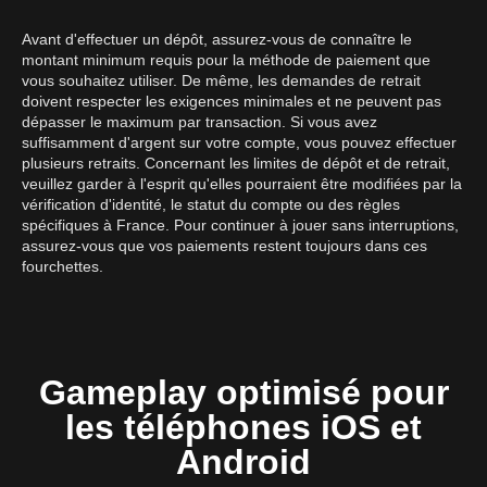
Avant d'effectuer un dépôt, assurez-vous de connaître le
montant minimum requis pour la méthode de paiement que
vous souhaitez utiliser. De même, les demandes de retrait
doivent respecter les exigences minimales et ne peuvent pas
dépasser le maximum par transaction. Si vous avez
suffisamment d'argent sur votre compte, vous pouvez effectuer
plusieurs retraits. Concernant les limites de dépôt et de retrait,
veuillez garder à l'esprit qu'elles pourraient être modifiées par la
vérification d'identité, le statut du compte ou des règles
spécifiques à France. Pour continuer à jouer sans interruptions,
assurez-vous que vos paiements restent toujours dans ces
fourchettes.
Gameplay optimisé pour
les téléphones iOS et
Android