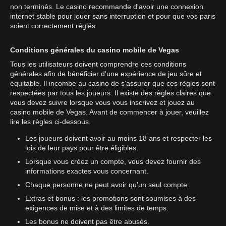
non terminés. Le casino recommande d'avoir une connexion
internet stable pour jouer sans interruption et pour que vos paris
soient correctement réglés.
Conditions générales du casino mobile de Vegas
Tous les utilisateurs doivent comprendre ces conditions
générales afin de bénéficier d'une expérience de jeu sûre et
équitable. Il incombe au casino de s'assurer que ces règles sont
respectées par tous les joueurs. Il existe des règles claires que
vous devez suivre lorsque vous vous inscrivez et jouez au
casino mobile de Vegas. Avant de commencer à jouer, veuillez
lire les règles ci-dessous.
Les joueurs doivent avoir au moins 18 ans et respecter les
lois de leur pays pour être éligibles.
Lorsque vous créez un compte, vous devez fournir des
informations exactes vous concernant.
Chaque personne ne peut avoir qu'un seul compte.
Extras et bonus : les promotions sont soumises à des
exigences de mise et à des limites de temps.
Les bonus ne doivent pas être abusés.