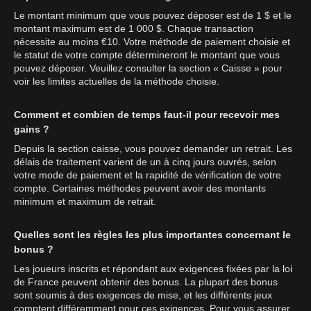
Le montant minimum que vous pouvez déposer est de 1 $ et le
montant maximum est de 1 000 $. Chaque transaction
nécessite au moins €10. Votre méthode de paiement choisie et
le statut de votre compte détermineront le montant que vous
pouvez déposer. Veuillez consulter la section « Caisse » pour
voir les limites actuelles de la méthode choisie.
Comment et combien de temps faut-il pour recevoir mes
gains ?
Depuis la section caisse, vous pouvez demander un retrait. Les
délais de traitement varient de un à cinq jours ouvrés, selon
votre mode de paiement et la rapidité de vérification de votre
compte. Certaines méthodes peuvent avoir des montants
minimum et maximum de retrait.
Quelles sont les règles les plus importantes concernant le
bonus ?
Les joueurs inscrits et répondant aux exigences fixées par la loi
de France peuvent obtenir des bonus. La plupart des bonus
sont soumis à des exigences de mise, et les différents jeux
comptent différemment pour ces exigences. Pour vous assurer