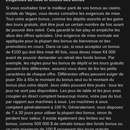
Si vous souhaitez tirer le meilleur parti de vos bonus au casino
mobile de Vegas, vous devez connaître les exigences de mise.
Tout votre argent bonus, comme les dépôts assortis et les gains
des tours gratuits, doit être joué un certain nombre de fois avant
de pouvoir être retiré. Cela garantit le fair-play et empêche les
abus des offres spéciales. Une exigence de mise normale est
appliquée pour la plupart des bonus de bienvenue et des
promotions en cours. Dans ce cas, si vous acceptez un bonus
de €100 qui doit être misé 40 fois, vous devez miser €4 000
avant de pouvoir demander un retrait des fonds bonus. Par
exemple, les règles pour les bonus de dépôt et les tours gratuits
peuvent être différentes, assurez-vous donc de lire les petits
caractères de chaque offre. Différentes offres peuvent exiger de
jouer 30x à 50x le montant du bonus seul ou le montant du
bonus plus votre dépôt. Jeux vidéo pouvant être joués : tous les
jeux ne sont pas disponibles. Les jeux de table et les jeux avec
croupier en direct comptent beaucoup moins, voire pas du tout,
par rapport aux machines à sous. Les machines à sous
comptent généralement à 100 %. Généralement, vous disposez
de 7 à 30 jours pour utiliser la plupart des bonus, sinon ils
perdent leur valeur. Il existe également des limites sur les
bonus, comme 500 000 $ de retraits totaux des fonds bonus ou
un gain maximum de 100 $ provenant des tours gratuits.