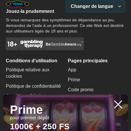
Changer de langue
Jouez-la prudemment
Si vous remarquez des symptômes de dépendance au jeu,
demandez de l'aide à un professionnel. Ce site Web est destiné
aux utilisateurs âgés de 18 ans et plus.
Conditions d'utilisation
Pages principales
Politique relative aux
App
cookies
Prime
Politique de confidentialité
Code promo
Conditions Générales
Aucun bonus sans dépôt
Prime
Jeu responsable
pour premier dépôt
Contacts
1000€ + 250 FS
+356 79968532