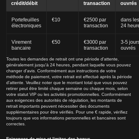
crédit/débit
transaction
ouvrés
Portefeuilles
€10
€2500 par
dans le
électroniques
transaction
24 heur
Virement
€50
€3000 par
3-5 jour
bancaire
transaction
ouvrés
Toutes les demandes de retrait ont une période d'attente,
généralement jusqu'à 24 heures, pendant laquelle vous pouvez
changer d'avis. Conformément aux instructions de votre
méthode de paiement, votre retrait est effectué après la période
d'attente. Veuillez noter que le montant total que vous pouvez
retirer peut être limité chaque semaine ou chaque mois, selon
votre statut VIP ou les activités promotionnelles. Conformément
aux exigences des autorités de régulation, les montants de
retrait importants peuvent nécessiter des documents
supplémentaires pour être vérifiés. Pour une € rapide, vérifiez
toujours que vos informations personnelles et bancaires sont
correctes.
Exigences de mise et limites des bonus