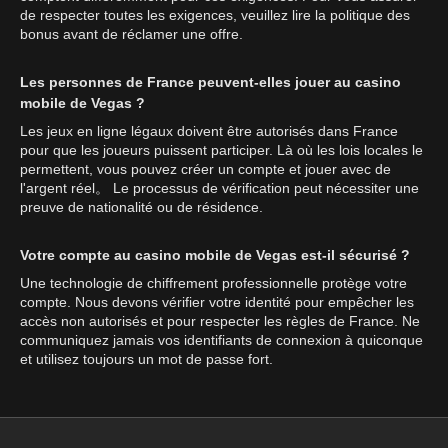
de respecter toutes les exigences, veuillez lire la politique des
bonus avant de réclamer une offre.
Les personnes de France peuvent-elles jouer au casino
mobile de Vegas ?
Les jeux en ligne légaux doivent être autorisés dans France
pour que les joueurs puissent participer. Là où les lois locales le
permettent, vous pouvez créer un compte et jouer avec de
l'argent réel。 Le processus de vérification peut nécessiter une
preuve de nationalité ou de résidence.
Votre compte au casino mobile de Vegas est-il sécurisé ?
Une technologie de chiffrement professionnelle protège votre
compte. Nous devons vérifier votre identité pour empêcher les
accès non autorisés et pour respecter les règles de France. Ne
communiquez jamais vos identifiants de connexion à quiconque
et utilisez toujours un mot de passe fort.