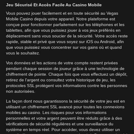
Jeu Sécurisé Et Accès Facile Au Casino Mobile
Vous pouvez jouer facilement et en toute sécurité au Vegas
Mobile Casino depuis votre appareil. Notre plateforme est
conçue pour fonctionner parfaitement sur les téléphones et les
tablettes, afin que vous puissiez jouer à vos jeux préférés en
déplacement sans vous soucier de la sécurité. Votre accès reste
rapide, stable et privé que vous soyez sur iOS ou Android, afin
que vous puissiez vous concentrer sur vos gains où et quand
vous le souhaitez.
Vos données et les actions de votre compte restent privées
pendant chaque session de joueur grâce à une technologie de
chiffrement de pointe. Chaque fois que vous effectuez un dépôt,
retirez de l'argent ou consultez votre historique de jeu, les
protocoles SSL protègent vos informations contre les personnes
non autorisées.
La façon dont nous garantissons la sécurité de votre jeu est en
utilisant un chiffrement SSL avancé pour toutes les connexions
mobiles au casino. Les risques pour vos informations
personnelles et votre argent peuvent être réduits grâce à des
vérifications de sécurité régulières et une surveillance du
système en temps réel. Pour accéder, vous devez utiliser un