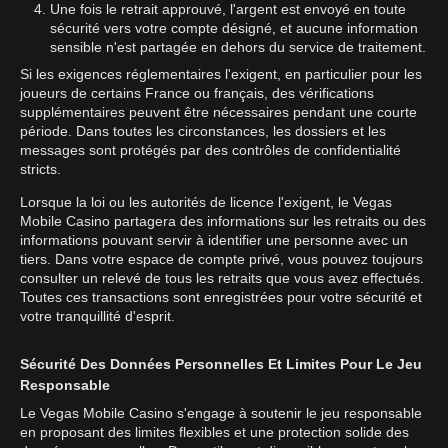
Une fois le retrait approuvé, l'argent est envoyé en toute
sécurité vers votre compte désigné, et aucune information
sensible n'est partagée en dehors du service de traitement.
Si les exigences réglementaires l'exigent, en particulier pour les
joueurs de certains France ou français, des vérifications
supplémentaires peuvent être nécessaires pendant une courte
période. Dans toutes les circonstances, les dossiers et les
messages sont protégés par des contrôles de confidentialité
stricts.
Lorsque la loi ou les autorités de licence l'exigent, le Vegas
Mobile Casino partagera des informations sur les retraits ou des
informations pouvant servir à identifier une personne avec un
tiers. Dans votre espace de compte privé, vous pouvez toujours
consulter un relevé de tous les retraits que vous avez effectués.
Toutes ces transactions sont enregistrées pour votre sécurité et
votre tranquillité d'esprit.
Sécurité Des Données Personnelles Et Limites Pour Le Jeu
Responsable
Le Vegas Mobile Casino s'engage à soutenir le jeu responsable
en proposant des limites flexibles et une protection solide des