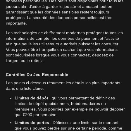
données personnelles. Des outils sont disponibles pour tous les
joueurs afin d'aider à garder le jeu sûr et amusant tout en
garantissant que les données sensibles restent toujours
protégées. La sécurité des données personnelles est très
importante.
Les technologies de chiffrement modernes protègent toutes les
informations de compte, les données de paiement et l'activité
afin que seuls les utilisateurs autorisés puissent les consulter.
Vous pouvez être tranquille en sachant que vos informations
sont sécurisées lorsque vous vous connectez, déposez de
l'argent ou le retirez.
Contrôles Du Jeu Responsable
Les points ci-dessous résument les détails les plus importants
dans une liste claire.
Limites de dépôt
: qui vous permettent de définir des
limites de dépôt quotidiennes, hebdomadaires ou
mensuelles. Vous pourriez par exemple ne pouvoir déposer
que €200 par semaine.
Limites de pertes
: Définissez une limite sur le montant
que vous pouvez perdre sur une certaine période, comme