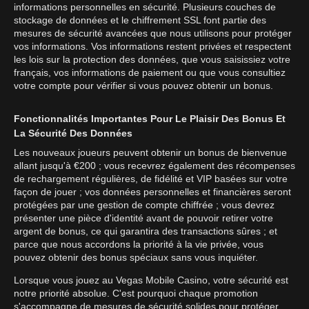
informations personnelles en sécurité. Plusieurs couches de
stockage de données et le chiffrement SSL font partie des
mesures de sécurité avancées que nous utilisons pour protéger
vos informations. Vos informations restent privées et respectent
les lois sur la protection des données, que vous saisissiez votre
français, vos informations de paiement ou que vous consultiez
votre compte pour vérifier si vous pouvez obtenir un bonus.
Fonctionnalités Importantes Pour Le Plaisir Des Bonus Et
La Sécurité Des Données
Les nouveaux joueurs peuvent obtenir un bonus de bienvenue
allant jusqu'à €200 ; vous recevrez également des récompenses
de rechargement régulières, de fidélité et VIP basées sur votre
façon de jouer ; vos données personnelles et financières seront
protégées par une gestion de compte chiffrée ; vous devrez
présenter une pièce d'identité avant de pouvoir retirer votre
argent de bonus, ce qui garantira des transactions sûres ; et
parce que nous accordons la priorité à la vie privée, vous
pouvez obtenir des bonus spéciaux sans vous inquiéter.
Lorsque vous jouez au Vegas Mobile Casino, votre sécurité est
notre priorité absolue. C'est pourquoi chaque promotion
s'accompagne de mesures de sécurité solides pour protéger