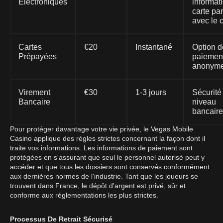
Électroniques
informat
carte pa
avec le 
Cartes
€20
Instantané
Option d
Prépayées
paiemen
anonym
Virement
€30
1-3 jours
Sécurité
Bancaire
niveau
bancaire
Pour protéger davantage votre vie privée, le Vegas Mobile
Casino applique des règles strictes concernant la façon dont il
traite vos informations. Les informations de paiement sont
protégées en s'assurant que seul le personnel autorisé peut y
accéder et que tous les dossiers sont conservés conformément
aux dernières normes de l'industrie. Tant que les joueurs se
trouvent dans France, le dépôt d'argent est privé, sûr et
conforme aux réglementations les plus strictes.
Processus De Retrait Sécurisé