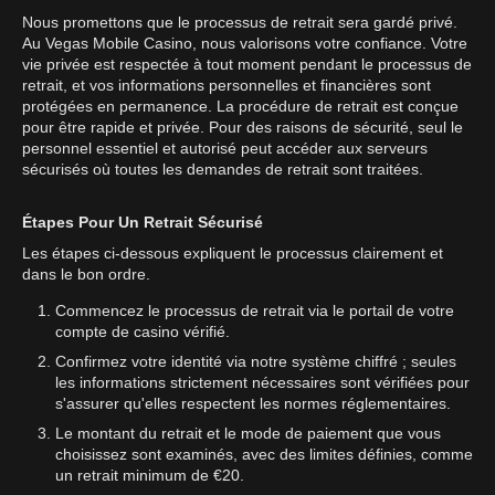
Nous promettons que le processus de retrait sera gardé privé.
Au Vegas Mobile Casino, nous valorisons votre confiance. Votre
vie privée est respectée à tout moment pendant le processus de
retrait, et vos informations personnelles et financières sont
protégées en permanence. La procédure de retrait est conçue
pour être rapide et privée. Pour des raisons de sécurité, seul le
personnel essentiel et autorisé peut accéder aux serveurs
sécurisés où toutes les demandes de retrait sont traitées.
Étapes Pour Un Retrait Sécurisé
Les étapes ci-dessous expliquent le processus clairement et
dans le bon ordre.
Commencez le processus de retrait via le portail de votre
compte de casino vérifié.
Confirmez votre identité via notre système chiffré ; seules
les informations strictement nécessaires sont vérifiées pour
s'assurer qu'elles respectent les normes réglementaires.
Le montant du retrait et le mode de paiement que vous
choisissez sont examinés, avec des limites définies, comme
un retrait minimum de €20.