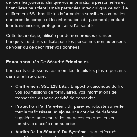
de tous les joueurs, afin que vos informations personnelles et
financières ne soient jamais partagées avec qui que ce soit. Le
chiffrement SSL brouille les informations sensibles comme les
numéros de compte et les informations de paiement pendant
leur transmission, protégeant ainsi l'ensemble.
Cette technologie, utilisée par de nombreuses grandes
banques, rend très difficile pour les personnes non autorisées
de voler ou de déchiffrer vos données.
Fonctionnalités De Sécurité Principales
Les points ci-dessous résument les détails les plus importants
dans une liste claire.
Chiffrement SSL 128 bits
: Empêche quiconque de lire
vos soumissions de formulaires, vos informations de
transaction ou votre activité de connexion.
Protection Par Pare-feu
: Un pare-feu robuste surveille
tout le trafic réseau et ajoute une couche de défense
supplémentaire contre les menaces externes et les
tentatives d'accès non autorisé.
Audits De La Sécurité Du Système
: sont effectués