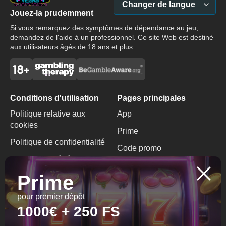
Changer de langue
Jouez-la prudemment
Si vous remarquez des symptômes de dépendance au jeu,
demandez de l'aide à un professionnel. Ce site Web est destiné
aux utilisateurs âgés de 18 ans et plus.
Conditions d'utilisation
Pages principales
Politique relative aux
App
cookies
Prime
Politique de confidentialité
Code promo
Conditions Générales
Aucun bonus sans dépôt
Prime
Jeu responsable
pour premier dépôt
Contacts
1000€ + 250 FS
+356 79968532