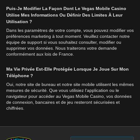
Puis-Je Modifier La Façon Dont Le Vegas Mobile Casino
Utilise Mes Informations Ou Définir Des Limites À Leur
Utilisation ?
Dans les paramètres de votre compte, vous pouvez modifier vos
préférences marketing à tout moment. Veuillez contacter notre
équipe de support si vous souhaitez consulter, modifier ou
supprimer vos données. Nous traiterons votre demande
conformément aux lois de France.
Ma Vie Privée Est-Elle Protégée Lorsque Je Joue Sur Mon
Téléphone ?
Oui, notre site de bureau et notre site mobile utilisent les mêmes
mesures de sécurité. Que vous utilisiez l'application ou le
navigateur pour accéder au Vegas Mobile Casino, vos données
de connexion, bancaires et de jeu resteront sécurisées et
chiffrées.